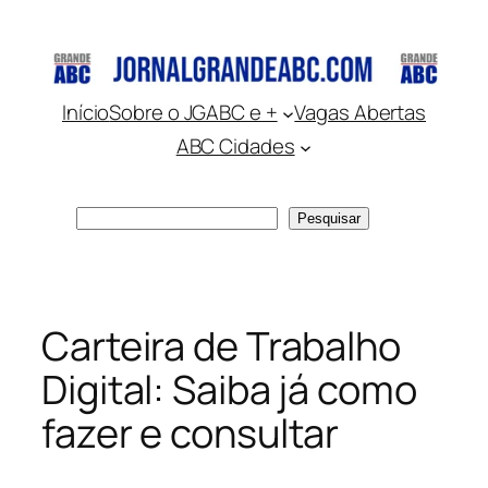
Pular
para
o
conteúdo
Início
Sobre o JGABC e +
Vagas Abertas
ABC Cidades
Pesquisar
Pesquisar
Carteira de Trabalho
Digital: Saiba já como
fazer e consultar