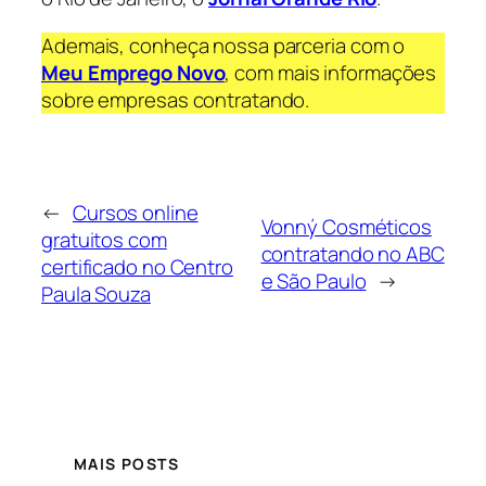
Ademais, conheça nossa parceria com o
Meu Emprego Novo
, com mais informações
sobre empresas contratando.
←
Cursos online
Vonný Cosméticos
gratuitos com
contratando no ABC
certificado no Centro
e São Paulo
→
Paula Souza
MAIS POSTS