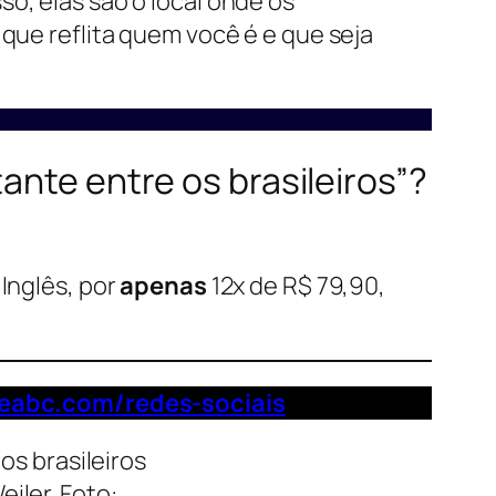
o, elas são o local onde os
 que reflita quem você é e que seja
ante entre os brasileiros”?
Inglês, por
apenas
12x de R$ 79,90,
deabc.com/redes-sociais
iler. Foto: