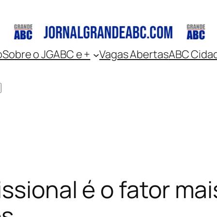
o
Sobre o JGABC e +
Vagas Abertas
ABC Cida
ssional é o fator ma
os