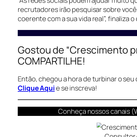
“As redes sociais podem ajudar muito qu
recrutadores irão pesquisar sobre você.
coerente com a sua vida real”, finaliza o
Gostou de “Crescimento pro
COMPARTILHE!
Então, chegou a hora de turbinar o seu 
Clique Aqui
e se inscreva!
Conheça nossos canais (
Consultor 