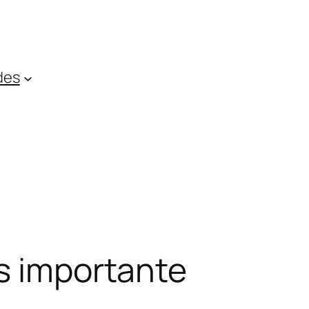
des
is importante