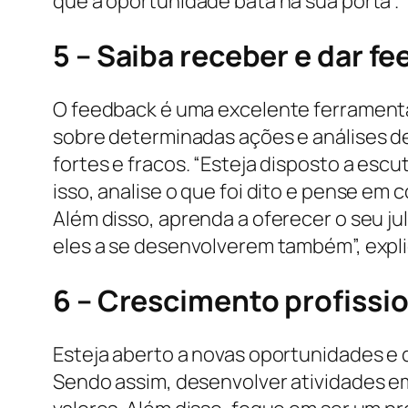
que a oportunidade bata na sua porta”.
5 – Saiba receber e dar f
O feedback é uma excelente ferramenta
sobre determinadas ações e análises 
fortes e fracos. “Esteja disposto a escu
isso, analise o que foi dito e pense e
Além disso, aprenda a oferecer o seu 
eles a se desenvolverem também”, expli
6 – Crescimento profissi
Esteja aberto a novas oportunidades e d
Sendo assim, desenvolver atividades em