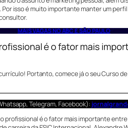
ando o assunto é marketing pessoal, além diss
 Por isso é muito importante manter um perfil
 consultor.
MAIS VAGAS NO
ABC E SÃO PAULO
fissional é o fator mais import
currículo! Portanto, comece já o seu Curso de 
Whatsapp, Telegram, Facebook):
jornalgran
de carreira da ESIC Internacional, Alexandre We