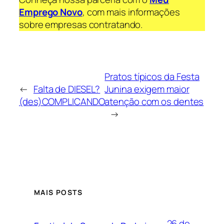
Emprego Novo
, com mais informações
sobre empresas contratando.
Pratos típicos da Festa
←
Falta de DIESEL?
Junina exigem maior
(des)COMPLICANDO
atenção com os dentes
→
MAIS POSTS
26 de