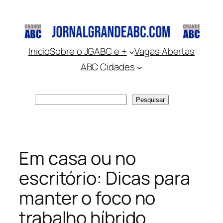
Pular
para
o
conteúdo
Início
Sobre o JGABC e +
Vagas Abertas
ABC Cidades
Pesquisar
Pesquisar
Em casa ou no
escritório: Dicas para
manter o foco no
trabalho híbrido