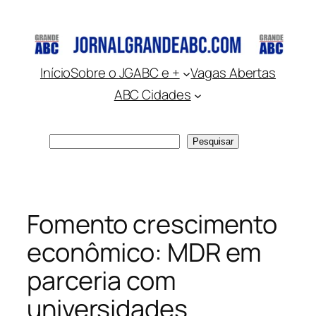
Pular
para
o
conteúdo
Início
Sobre o JGABC e +
Vagas Abertas
ABC Cidades
Pesquisar
Pesquisar
Fomento crescimento
econômico: MDR em
parceria com
universidades