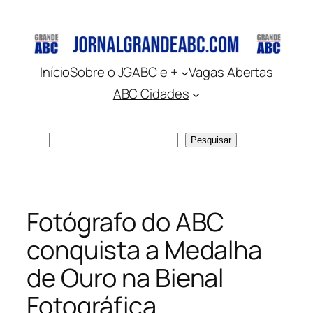
Pular
para
o
conteúdo
Início
Sobre o JGABC e +
Vagas Abertas
ABC Cidades
Pesquisar
Pesquisar
Fotógrafo do ABC
conquista a Medalha
de Ouro na Bienal
Fotográfica