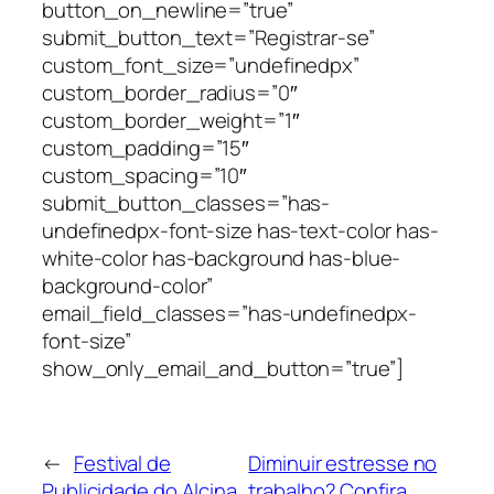
button_on_newline=”true”
submit_button_text=”Registrar-se”
custom_font_size=”undefinedpx”
custom_border_radius=”0″
custom_border_weight=”1″
custom_padding=”15″
custom_spacing=”10″
submit_button_classes=”has-
undefinedpx-font-size has-text-color has-
white-color has-background has-blue-
background-color”
email_field_classes=”has-undefinedpx-
font-size”
show_only_email_and_button=”true”]
←
Festival de
Diminuir estresse no
Publicidade do Alcina
trabalho? Confira