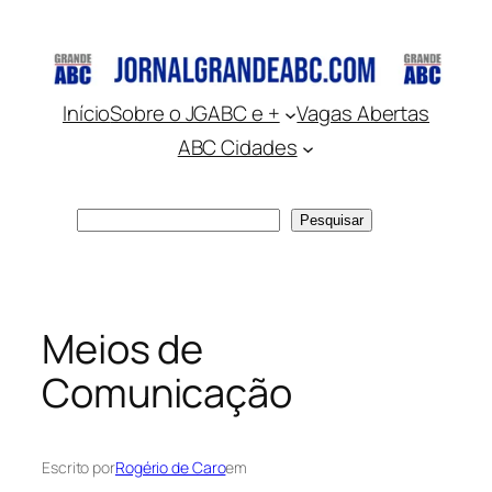
Pular
para
o
conteúdo
Início
Sobre o JGABC e +
Vagas Abertas
ABC Cidades
Pesquisar
Pesquisar
Meios de
Comunicação
Escrito por
Rogério de Caro
em