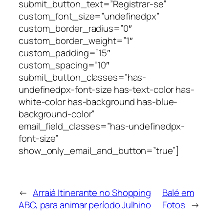
submit_button_text=”Registrar-se”
custom_font_size=”undefinedpx”
custom_border_radius=”0″
custom_border_weight=”1″
custom_padding=”15″
custom_spacing=”10″
submit_button_classes=”has-
undefinedpx-font-size has-text-color has-
white-color has-background has-blue-
background-color”
email_field_classes=”has-undefinedpx-
font-size”
show_only_email_and_button=”true”]
←
Arraiá Itinerante no Shopping
Balé em
ABC, para animar período Julhino
Fotos
→