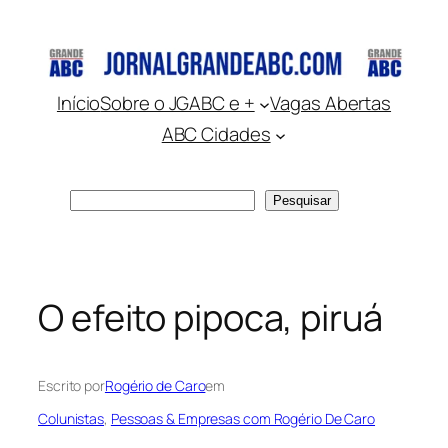
Pular
para
o
conteúdo
Início
Sobre o JGABC e +
Vagas Abertas
ABC Cidades
Pesquisar
Pesquisar
O efeito pipoca, piruá
Escrito por
Rogério de Caro
em
Colunistas
, 
Pessoas & Empresas com Rogério De Caro