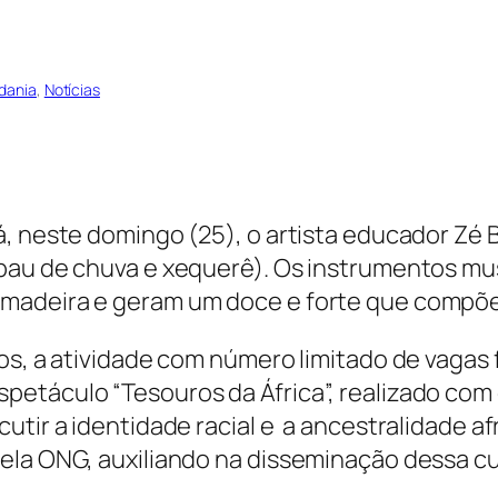
dania
, 
Notícias
á, neste domingo (25), o artista educador Zé 
pau de chuva e xequerê). Os instrumentos musi
 madeira e geram um doce e forte que compõe
nos, a atividade com número limitado de vaga
etáculo “Tesouros da África”, realizado com
utir a identidade racial e a ancestralidade a
ela ONG, auxiliando na disseminação dessa cul