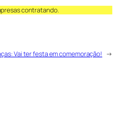
mpresas contratando.
nças: Vai ter festa em comemoração!
→