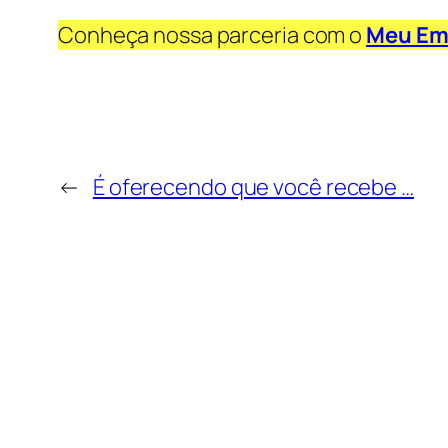
Conheça nossa parceria com o
Meu Em
←
É oferecendo que você recebe …