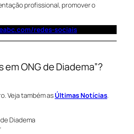
ientação profissional, promover o
deabc.com/redes-sociais
tos em ONG de Diadema”?
ro. Veja também as
Últimas Notícias
.
r