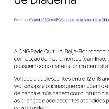
Escrito por
Grande ABC
em
ABC Cidades
, 
Meio Ambiente e Cida
A ONG Rede Cultural Beija-Flor receber
confecção de instrumentos (carrilhão, 
possuem como matéria-prima central a
Voltado a adolescentes entre 12 e 18 a
workshops e oficinas que compõem o esp
de dança e música tem como intuito disc
as crianças e adolescentes atendidos p
povo brasileiro.