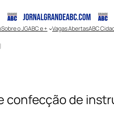
o
Sobre o JGABC e +
Vagas Abertas
ABC Cida
 de confecção de in