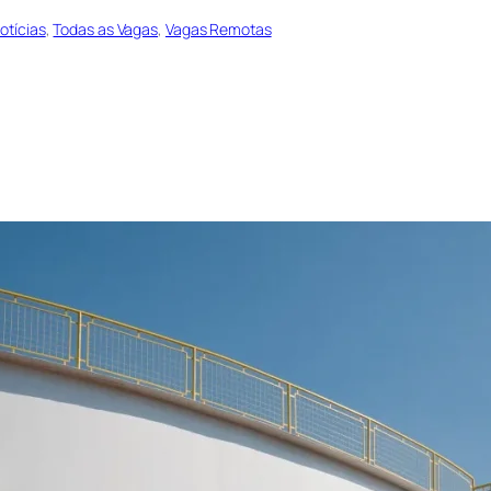
otícias
, 
Todas as Vagas
, 
Vagas Remotas