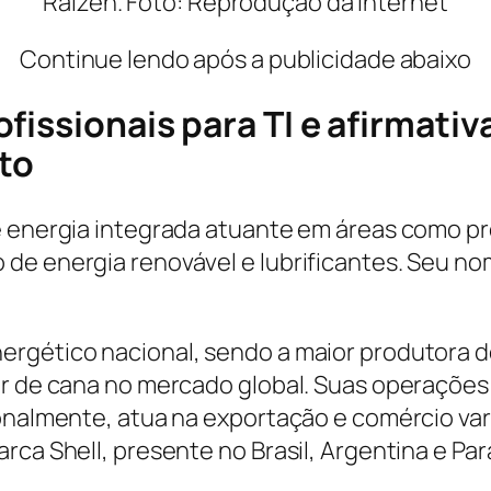
Raízen. Foto: Reprodução da Internet
Continue lendo após a publicidade abaixo
fissionais para TI e afirmati
to
e energia integrada atuante em áreas como p
de energia renovável e lubrificantes. Seu no
rgético nacional, sendo a maior produtora de
ar de cana no mercado global. Suas operaçõe
ionalmente, atua na exportação e comércio var
rca Shell, presente no Brasil, Argentina e Par