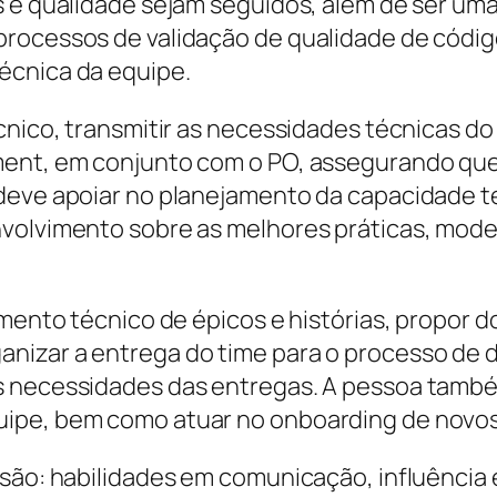
s e qualidade sejam seguidos, além de ser um
rocessos de validação de qualidade de código
écnica da equipe.
cnico, transmitir as necessidades técnicas do
ment, em conjunto com o PO, assegurando que
deve apoiar no planejamento da capacidade t
nvolvimento sobre as melhores práticas, mod
namento técnico de épicos e histórias, propo
izar a entrega do time para o processo de de
s necessidades das entregas. A pessoa també
uipe, bem como atuar no onboarding de novo
são: habilidades em comunicação, influência 