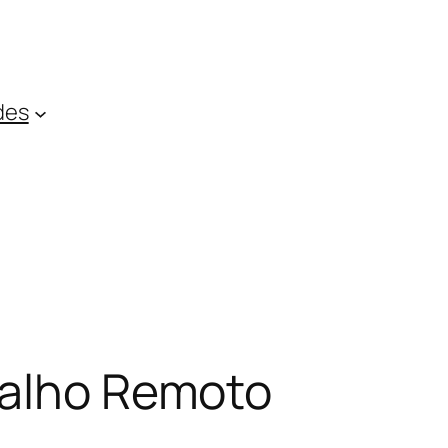
des
abalho Remoto