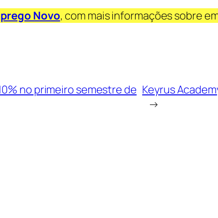
prego Novo
, com mais informações sobre e
 10% no primeiro semestre de
Keyrus Academy 
→