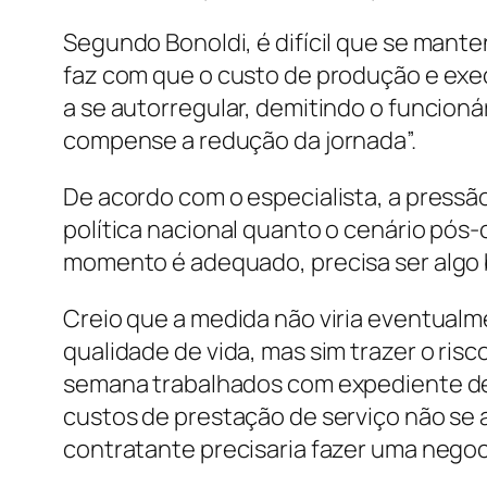
Segundo Bonoldi, é difícil que se mant
faz com que o custo de produção e exec
a se autorregular, demitindo o funcion
compense a redução da jornada”.
De acordo com o especialista, a pressão
política nacional quanto o cenário pós-
momento é adequado, precisa ser algo 
Creio que a medida não viria eventualm
qualidade de vida, mas sim trazer o risc
semana trabalhados com expediente de 
custos de prestação de serviço não se al
contratante precisaria fazer uma nego