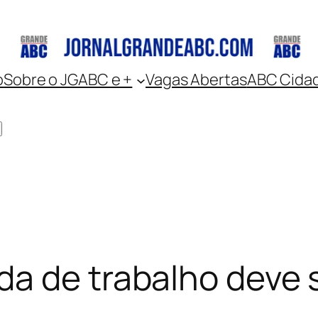
o
Sobre o JGABC e +
Vagas Abertas
ABC Cida
a de trabalho deve 