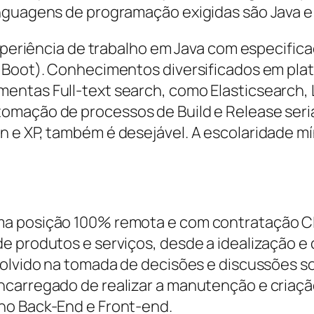
nguagens de programação exigidas são Java e 
experiência de trabalho em Java com especific
g Boot). Conhecimentos diversificados em pla
entas Full-text search, como Elasticsearch, 
omação de processos de Build e Release seri
 e XP, também é desejável. A escolaridade mín
a posição 100% remota e com contratação CLT
e produtos e serviços, desde a idealização e
volvido na tomada de decisões e discussões s
ncarregado de realizar a manutenção e criaç
no Back-End e Front-end.