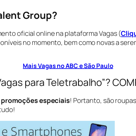
alent Group
?
nto oficial online na plataforma Vagas (
Cliq
sponíveis no momento, bem como novas a ser
Mais Vagas no ABC e São Paulo
Vagas para Teletrabalho”? CO
s
promoções especiais
! Portanto, são roupas
tudo!