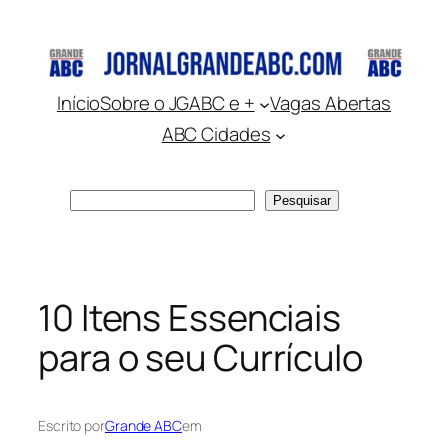
Pular
para
o
conteúdo
Início
Sobre o JGABC e +
Vagas Abertas
ABC Cidades
Pesquisar
Pesquisar
10 Itens Essenciais
para o seu Currículo
Escrito por
Grande ABC
em