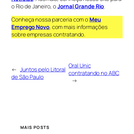
o Rio de Janeiro, o
Jornal Grande Rio
.
Conheça nossa parceria com o
Meu
Emprego Novo
, com mais informações
sobre empresas contratando.
Oral Unic
←
Juntos pelo Litoral
contratando no ABC
de São Paulo
→
MAIS POSTS