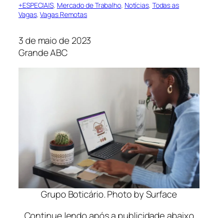
+ESPECIAIS
, 
Mercado de Trabalho
, 
Notícias
, 
Todas as
Vagas
, 
Vagas Remotas
3 de maio de 2023
Grande ABC
Grupo Boticário. Photo by Surface
Continue lendo após a publicidade abaixo