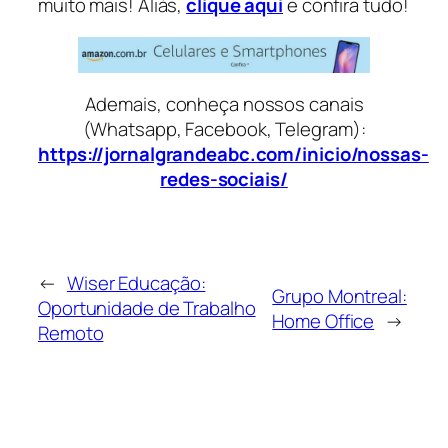
muito mais! Aliás,
clique aqui
e confira tudo!
Ademais, conheça nossos canais
(Whatsapp, Facebook, Telegram):
https://jornalgrandeabc.com/inicio/nossas-
redes-sociais/
←
Wiser Educação:
Grupo Montreal:
Oportunidade de Trabalho
Home Office
→
Remoto