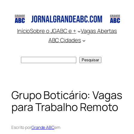
Pular
para
o
conteúdo
Início
Sobre o JGABC e +
Vagas Abertas
ABC Cidades
Pesquisar
Pesquisar
Grupo Boticário: Vagas
para Trabalho Remoto
Escrito por
Grande ABC
em