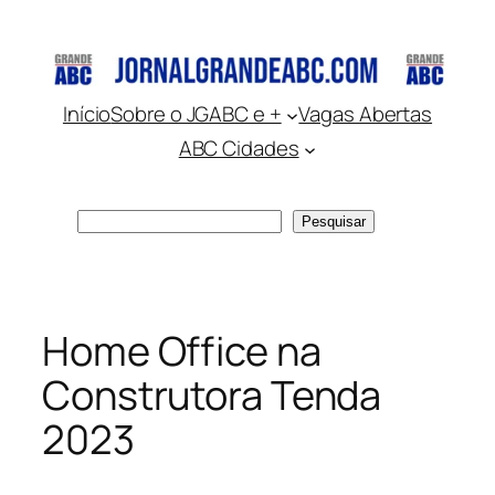
Pular
para
o
conteúdo
Início
Sobre o JGABC e +
Vagas Abertas
ABC Cidades
Pesquisar
Pesquisar
Home Office na
Construtora Tenda
2023